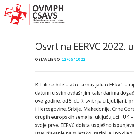
Preskoči
na
sadržaj
Osvrt na EERVC 2022. u 
OBJAVLJENO
22/05/2022
Biti ili ne biti? – ako razmišljate o EERVC – n
datumi u svim ovdašnjim kalendarima događan
ove godine, od 5. do 7. svibnja u Ljubljani, 
i Hercegovine, Srbije, Makedonije, Crne Gore,
drugih europskih zemalja, uključujući i UK –
svoje prve, EERVC doista uspješno ispunjava 
usavršavanje na svjetskoj razini, ali po cije