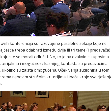
 ovih konferencija su razdvojene paralelne sekcije koje ne
ajčešće treba odabrati između dvije ili tri teme (i predavača)
koju ste se morali odlučiti. No, to je na ovakvim skupovima
materijalima i mogućnost kasnijeg kontakta sa predavačima
e, ukoliko su zaista omogućena. Očekivanja sudionika u tom
prema njihovim stručnim kriterijima i inače kroje sva rješenj
i.