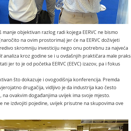
još manje objektivan razlog radi kojega EERVC ne bismo
naročito na ovim prostorima) jer će na EERVC doživjeti
redivo skromniju investiciju nego onu potrebnu za najveća
it
analiza kroz godine se i u ovdašnjih praktičara male prak
ati jer to je od početka EERVC (EEVC) izazov, pa i fokus
tivan što dokazuje i ovogodišnja konferencija. Premda
jerojatno drugačija, vidljivo je da industrija kao često
e, na ovakvim događanjima uvijek ima svoje mjesto.
 ne izdvojiti pojedine, uvijek prisutne na skupovima ove