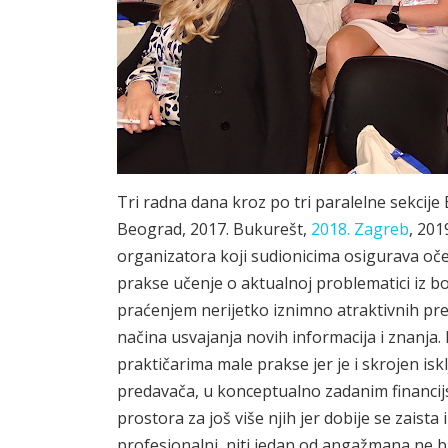
Tri radna dana kroz po tri paralelne sekcije 
Beograd, 2017. Bukurešt,
2018. Zagreb
, 201
organizatora koji sudionicima osigurava oček
prakse učenje o aktualnoj problematici iz bo
praćenjem nerijetko iznimno atraktivnih preda
načina usvajanja novih informacija i znanja
praktičarima male prakse jer je i skrojen iskl
predavača, u konceptualno zadanim financij
prostora za još više njih jer dobije se zaista
profesionalni, niti jedan od angažmana ne bi 