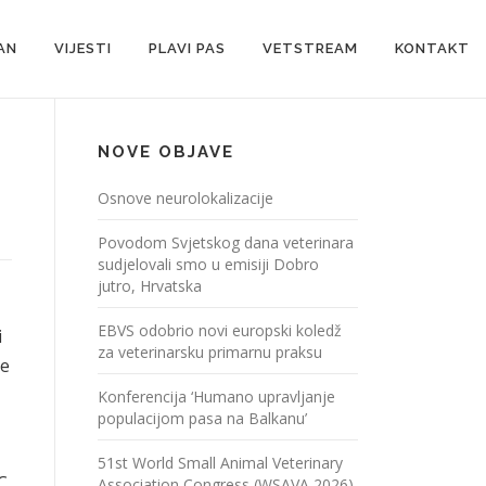
AN
VIJESTI
PLAVI PAS
VETSTREAM
KONTAKT
NOVE OBJAVE
Osnove neurolokalizacije
Povodom Svjetskog dana veterinara
sudjelovali smo u emisiji Dobro
jutro, Hrvatska
EBVS odobrio novi europski koledž
i
za veterinarsku primarnu praksu
ne
Konferencija ‘Humano upravljanje
populacijom pasa na Balkanu’
51st World Small Animal Veterinary
C
Association Congress (WSAVA 2026)