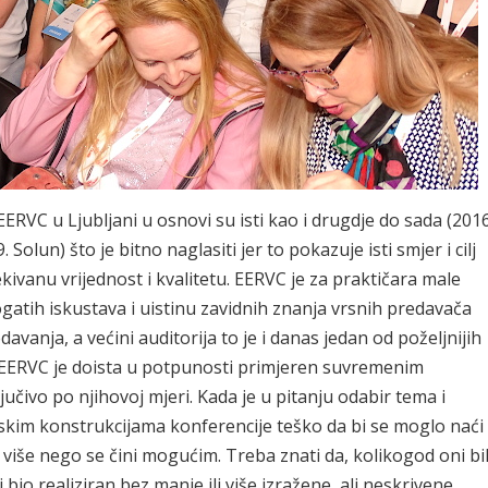
EERVC u Ljubljani u osnovi su isti kao i drugdje do sada (2016
9. Solun) što je bitno naglasiti jer to pokazuje isti smjer i cilj
ivanu vrijednost i kvalitetu. EERVC je za praktičara male
gatih iskustava i uistinu zavidnih znanja vrsnih predavača
vanja, a većini auditorija to je i danas jedan od poželjnijih
. EERVC je doista u potpunosti primjeren suvremenim
jučivo po njihovoj mjeri. Kada je u pitanju odabir tema i
skim konstrukcijama konferencije teško da bi se moglo naći
 i više nego se čini mogućim. Treba znati da, kolikogod oni bil
bio realiziran bez manje ili više izražene, ali neskrivene