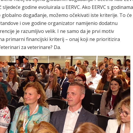
eć sljedeće godine evoluirala u EERVC. Ako EERVC s godinama
e globalno događanje, možemo očekivati iste kriterije. To će
e je štandove i ove godine organizator namijenio dodatnu
ncije je razumljivo velik. I ne samo da je prvi motiv
 primarni financijski kriterij – onaj koji ne prioritizira
eterinari za veterinare? Da.