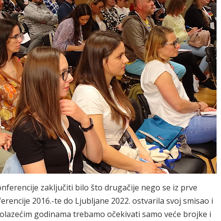
ferencije zaključiti bilo što drugačije nego se iz prve
erencije 2016.-te do Ljubljane 2022. ostvarila svoj smisao i
adolazećim godinama trebamo očekivati samo veće brojke i