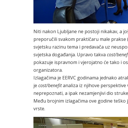
Niti nakon Ljubljane ne postoji nikakav, a 
preporučili svakom praktičaru male prakse (
svjetsku razinu tema i predavača uz neuspo
svjetska događanja. Upravo takva
cost/benef
pokazuje ispravnom i vjerojatno će tako i ost
organizatora.
Izlagačima je EERVC godinama jednako atrak
je
cost/benefit
analiza iz njihove perspektive v
neprepoznati, a ipak nezamjenjivi dio struk
Među brojnim izlagačima ove godine teško je
vrste.