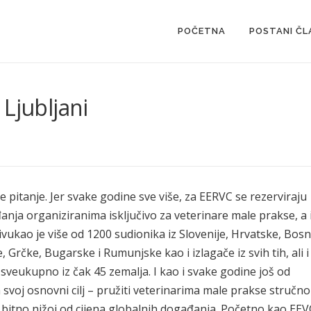
POČETNA
POSTANI ČL
Ljubljani
ije pitanje. Jer svake godine sve više, za EERVC se rezerviraju
ja organiziranima isključivo za veterinare male prakse, a 
privukao je više od 1200 sudionika iz Slovenije, Hrvatske, Bos
 Grčke, Bugarske i Rumunjske kao i izlagače iz svih tih, ali i
 sveukupno iz čak 45 zemalja. I kao i svake godine još od
svoj osnovni cilj – pružiti veterinarima male prakse stručno
ni bitno nižoj od cijena globalnih događanja. Početno kao EEV