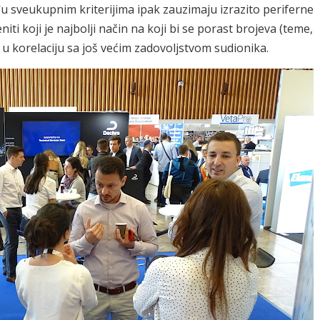
đu sveukupnim kriterijima ipak zauzimaju izrazito periferne
iti koji je najbolji način na koji bi se porast brojeva (teme,
 u korelaciju sa još većim zadovoljstvom sudionika.