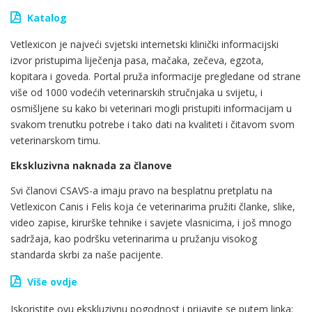
Katalog
Vetlexicon je najveći svjetski internetski klinički informacijski
izvor pristupima liječenja pasa, mačaka, zečeva, egzota,
kopitara i goveda. Portal pruža informacije pregledane od strane
više od 1000 vodećih veterinarskih stručnjaka u svijetu, i
osmišljene su kako bi veterinari mogli pristupiti informacijam u
svakom trenutku potrebe i tako dati na kvaliteti i čitavom svom
veterinarskom timu.
Ekskluzivna naknada za članove
Svi članovi CSAVS-a imaju pravo na
besplatnu pretplatu na
Vetlexicon Canis i Felis
koja će veterinarima pružiti članke, slike,
video zapise, kirurške tehnike i savjete vlasnicima, i još mnogo
sadržaja, kao podršku veterinarima u pružanju visokog
standarda skrbi za naše pacijente.
Više ovdje
Iskoristite ovu ekskluzivnu pogodnost i prijavite se putem linka: