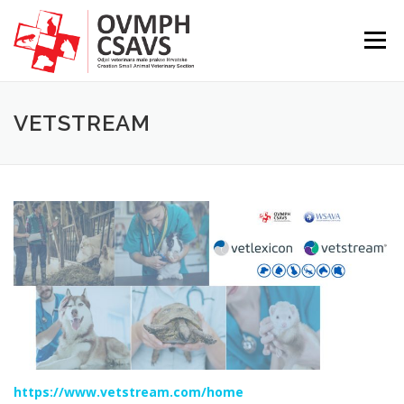
Preskoči
na
Izborni
sadržaj
VETSTREAM
https://www.vetstream.com/home