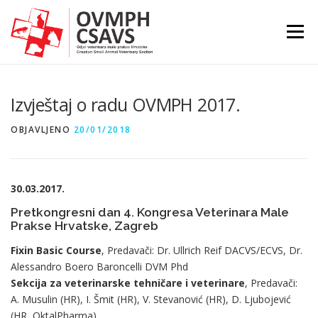
Preskoči
na
Izborni
sadržaj
Izvještaj o radu OVMPH 2017.
OBJAVLJENO
20/01/2018
30.03.2017.
Pretkongresni dan 4. Kongresa Veterinara Male
Prakse Hrvatske, Zagreb
Fixin Basic Course
, Predavači: Dr. Ullrich Reif DACVS/ECVS, Dr.
Alessandro Boero Baroncelli DVM Phd
Sekcija za veterinarske tehničare i veterinare
, Predavači:
A. Musulin (HR), I. Šmit (HR), V. Stevanović (HR), D. Ljubojević
(HR, OktalPharma)