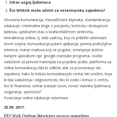
Zdrav uzgoj ljubimaca
Što WSAVA može učiniti za veterinarsku zajednicu?
Otvorena komunikacija, menadžment klijenata, standardizacija
edukacije i minimalne brige o pacijentu, kontrola i dostupnost
lijekova, ujednačen stav o brahicefaličnom sindromu,
interaktivniji online, tj. web sadržaj, koji će približiti veterinare
širom svijeta, komunikacija putem aplikacija, prema područjima
interesa, manje mailova koji se pogube, smanjenje jezične
barijere uporabom npr. google-translate programa, osobe
zadužene za prevod materijala na pojedine jezike, platforma za
online komunikaciju bila bi odličan alat za povezivanje vet.
zajednice, kako bi trebao komunikacijski centar biti uređen, koja
bi bila zaduženja i odgovornosti, tko bi vodio i brinuo o centru,
tko bi financirao centar (vanjski izvori, novac vlasnika ljubimaca,
osiguranje, sponzori)?
Povećanje online edukacije veterinara
25.09. 2017.
FECAVA Online Working group meeting