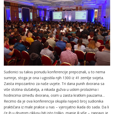
Sudionici su takvu ponudu konferencije prepoznali, u to nema
sumnje, stoga je ona i ugostila njih 1300 iz 41 zemlje svijeta.
Zaista impozantno za naše uvjete. Tri dana punih dvorana sa
više stotina slušatelja, a nikada gužva u uskim prolazima i
hodnicima između dvorana, osim u zaista kratkim pauzama…
Recimo da je ova konferencija okupila najveći broj sudionika
praktičara iz male prakse u nas – vjerojatno ikada do sada. Da li
će ih u drugom ciklusu biti isto toliko, manje ili više – zapravo je