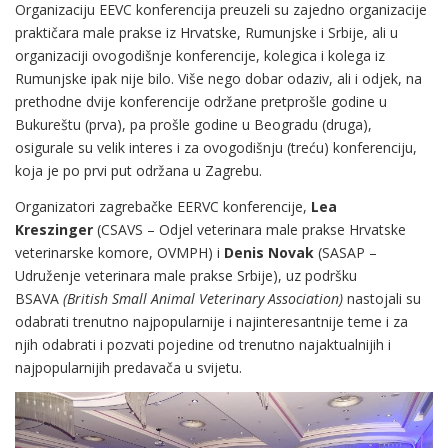
Organizaciju EEVC konferencija preuzeli su zajedno organizacije
praktičara male prakse iz Hrvatske, Rumunjske i Srbije, ali u
organizaciji ovogodišnje konferencije, kolegica i kolega iz
Rumunjske ipak nije bilo. Više nego dobar odaziv, ali i odjek, na
prethodne dvije konferencije održane pretprošle godine u
Bukureštu (prva), pa prošle godine u Beogradu (druga),
osigurale su velik interes i za ovogodišnju (treću) konferenciju,
koja je po prvi put održana u Zagrebu.
Organizatori zagrebačke EERVC konferencije,
Lea
Kreszinger
(CSAVS – Odjel veterinara male prakse Hrvatske
veterinarske komore, OVMPH) i
Denis Novak
(SASAP –
Udruženje veterinara male prakse Srbije), uz podršku
BSAVA
(British Small Animal Veterinary Association)
nastojali su
odabrati trenutno najpopularnije i najinteresantnije teme i za
njih odabrati i pozvati pojedine od trenutno najaktualnijih i
najpopularnijih predavača u svijetu.