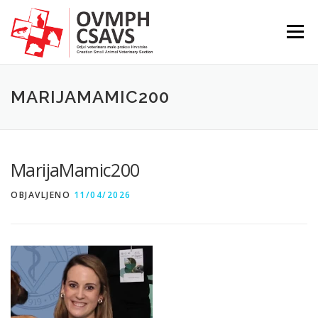
Preskoči
na
Izborni
sadržaj
MARIJAMAMIC200
MarijaMamic200
OBJAVLJENO
11/04/2026