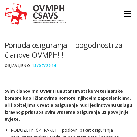
Preskoči
na
Izborni
sadržaj
Ponuda osiguranja – pogodnosti za
članove OVMPH!!!
OBJAVLJENO
15/07/2014
Svim članovima OVMPH unutar Hrvatske veterinarske
komore kao i članovima Komore, njihovim zaposlenicima,
ali i obiteljima Croatia osiguranje nudi jedinstvenu uslugu
izravnog pristupa svim vrstama osiguranja uz povoljnije
uvjete.
PODUZETNIČKI PAKET
– poslovni paket osiguranja