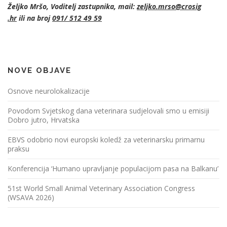
Željko Mršo, Voditelj zastupnika, mail:
zeljko.mrso@crosig
.hr
ili na broj
091/ 512 49 59
NOVE OBJAVE
Osnove neurolokalizacije
Povodom Svjetskog dana veterinara sudjelovali smo u emisiji
Dobro jutro, Hrvatska
EBVS odobrio novi europski koledž za veterinarsku primarnu
praksu
Konferencija ‘Humano upravljanje populacijom pasa na Balkanu’
51st World Small Animal Veterinary Association Congress
(WSAVA 2026)