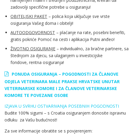
namijenjen malim i srednjim poduzetnicima, kreiran da
zadovolji specifične potrebe u osiguranju!
OBITELJSKI PAKET
– polica koja uključuje sve vrste
osiguranja Vašeg doma i obitelji!
AUTOODGOVORNOST
– plaćanje na rate, posebni benefiti,
gratis pokriće Pomoć na cesti i aplikacija Putni anđeo!
ŽIVOTNO OSIGURANJE
– individualno, za bračne partnere, sa
štednjom za djecu, sa ulaganjem u investicijske
fondove, rentna osiguranja!
PONUDA OSIGURANJA – POGODNOSTI ZA ČLANOVE
ODJELA VETERINARA MALE PRAKSE HRVATSKE UNUTAR
VETERINARSKE KOMORE I ZA ČLANOVE VETERINARSKE
KOMORE TE POVEZANE OSOBE
IZJAVA U SVRHU OSTVARIVANJA POSEBNIH POGODNOSTI
Budite 100% sigurni – s Croatia osiguranjem donosite ispravnu
odluku za Vašu budućnost!
Za sve informacije obratite se s povjerenjem: