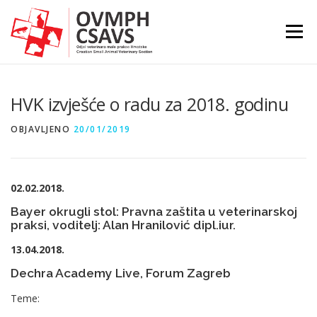
Preskoči
na
Izborni
sadržaj
HVK izvješće o radu za 2018. godinu
OBJAVLJENO
20/01/2019
02.02.2018.
Bayer okrugli stol: Pravna zaštita u veterinarskoj
praksi, voditelj: Alan Hranilović dipl.iur.
13.04.2018.
Dechra Academy Live, Forum Zagreb
Teme: