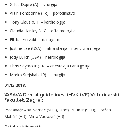
Gilles Dupre (A) – kirurgija
Alain Fontbonne (FR) – porodništvo
Tony Glaus (CH) – kardiologija
Claudia Hartley (UK) – oftalmologija
Elli Kalemtzaki – management
Justine Lee (USA) – hitna stanja i intenzivna njega
Jody Lulich (USA) – nefrologija
Chris Seymour (UK) – anestezija i analgezija
Marko Stejskal (HR) – kirurgija
01.12.2018.
WSAVA Dental guidelines, (HVK i VF) Veterinarski
fakultet, Zagreb
Predavači: Ana Nemec (SLO), Janoš Butinar (SLO), Dražen
Matičić (HR), Mirta Vučković (HR)
Ostale aktivnosti: